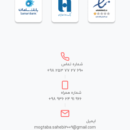
شماره تماس
+98 253 77 27 690
|
شماره همراه
+98 936 24 91 966
|
ایمیل
mogtaba.sahebi2009@gmail.com