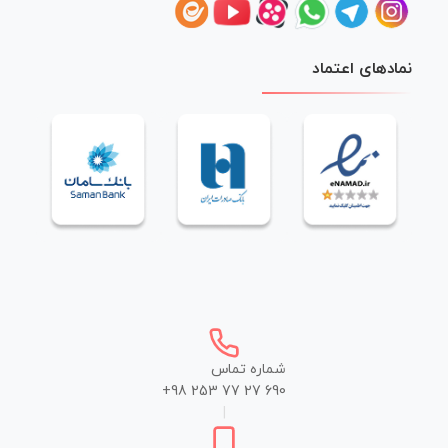
نمادهای اعتماد
شماره تماس
+98 253 77 27 690
|