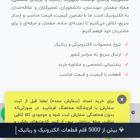
همراه مطمئن مهندسان، دانشجویان، تعمیرکاران و علاقه‌مندان
به الکترونیک است. ما با تضمین کیفیت، قیمت مناسب و ارسال
سریع، تلاش می‌کنیم تا تجربه‌ای ساده، مطمئن و حرفه‌ای را برای
مشتریان خود فراهم کنیم.
تنوع محصولات الکترونیکی و رباتیک
ارسال سریع به سراسر کشور
پشتیبانی تخصصی و مشاوره خرید
قطعات با کیفیت و قیمت مناسب
×
برای خرید تعداد (سفارش عمده) لطفا قبل از ثبت
سفارش با فروشگاه هماهنگ فرمایید. در صورتی‌که
© تمامی حقوق برای فروشگاه تخصصی قم الکترونیک محفوظ می‌باشد.
بدون هماهنگی سفارش ثبت شود و موجودی کالا کافی
نباشد، مبلغ پرداختی پس از کسر کارمزدهای بانکی و
مالیاتی به حساب شما بازگشت داده خواهد شد.
💎 بیش از 5000 قلم قطعات الکترونیک و رباتیک