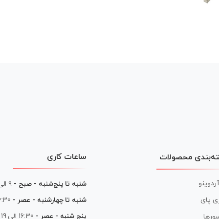
ساعات کاری
ه‌بندی محصولات
آردوینو
شنبه تا پنج‌شنبه - صبح -
۹ الی ۱۳
شنبه تا چهارشنبه - عصر -
16:30 الی
ی پای
پنج شنبه - عصر -
16:30 الی 19
ورها