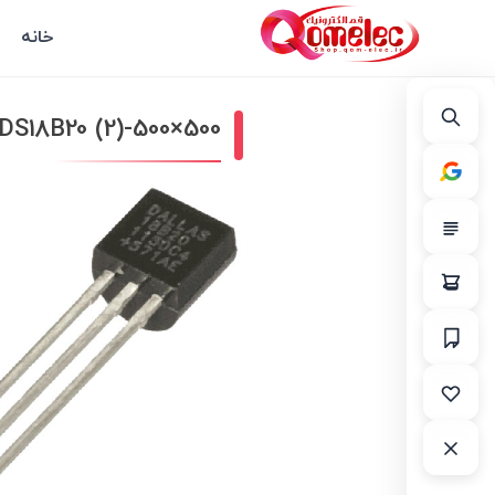
خانه
DS18B20 (2)-500×500