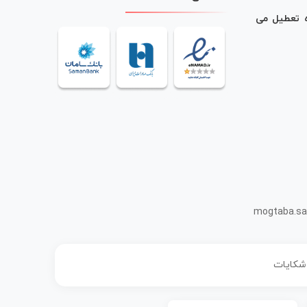
ه تعطیل می
mogtaba.sa
 شکایات