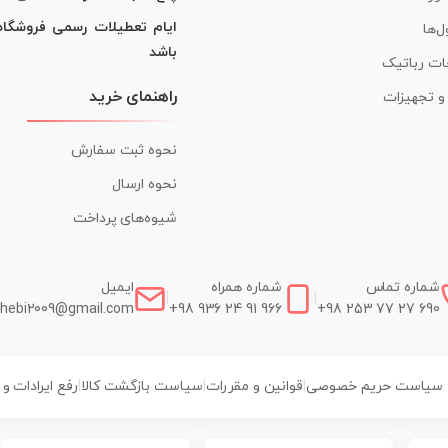
ایام تعطیلات رسمی فروشگا
ل‌ها
باشد
ات رباتیک
راهنمای خرید
ر و تجهیزات
نحوه ثبت سفارش
نحوه ارسال
شیوه‌های پرداخت
شماره تماس
شماره همراه
ایمیل
|
|
hebi2009@gmail.com
+98 936 24 91 966
+98 253 77 27 690
سیاست حریم خصوصی
|
قوانین و مقررات
|
سیاست بازگشت کالا
|
رفع ایرادات و