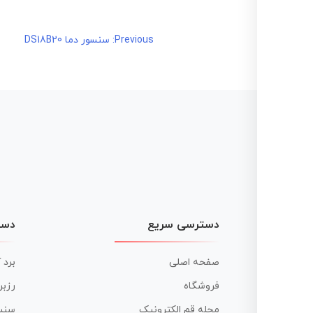
راهبری
Previous:
سنسور دما DS18B20
نوشته
دسترسی سریع
دست
صفحه اصلی
برد 
فروشگاه
رزبر
مجله قم الکترونیک
سنس