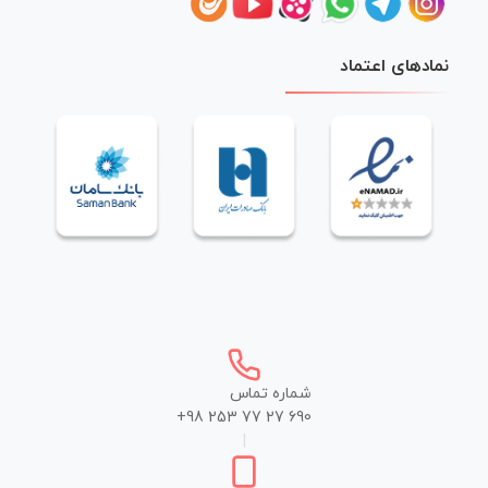
نمادهای اعتماد
شماره تماس
+98 253 77 27 690
|