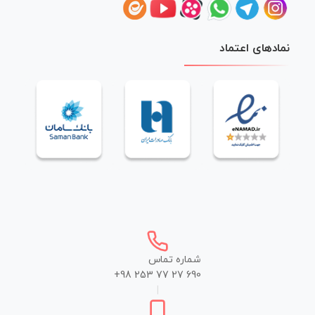
نمادهای اعتماد
شماره تماس
+98 253 77 27 690
|