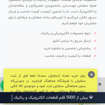
همراه مطمئن مهندسان، دانشجویان، تعمیرکاران و علاقه‌مندان
به الکترونیک است. ما با تضمین کیفیت، قیمت مناسب و ارسال
سریع، تلاش می‌کنیم تا تجربه‌ای ساده، مطمئن و حرفه‌ای را برای
مشتریان خود فراهم کنیم.
تنوع محصولات الکترونیکی و رباتیک
ارسال سریع به سراسر کشور
پشتیبانی تخصصی و مشاوره خرید
قطعات با کیفیت و قیمت مناسب
×
برای خرید تعداد (سفارش عمده) لطفا قبل از ثبت
سفارش با فروشگاه هماهنگ فرمایید. در صورتی‌که
© تمامی حقوق برای فروشگاه تخصصی قم الکترونیک محفوظ می‌باشد.
بدون هماهنگی سفارش ثبت شود و موجودی کالا کافی
نباشد، مبلغ پرداختی پس از کسر کارمزدهای بانکی و
مالیاتی به حساب شما بازگشت داده خواهد شد.
💎 بیش از 5000 قلم قطعات الکترونیک و رباتیک