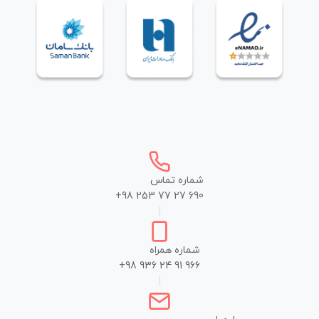
شماره تماس
+98 253 77 27 690
|
شماره همراه
+98 936 24 91 966
|