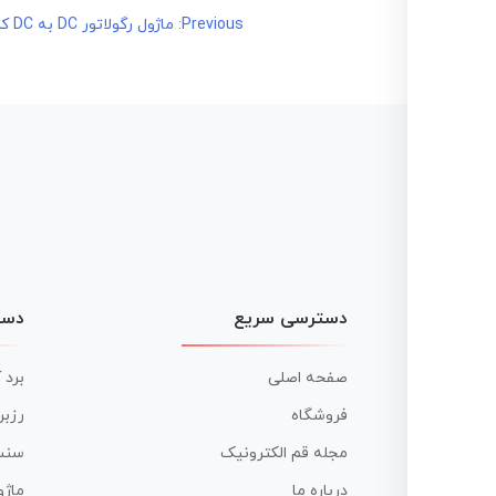
راهبری
Previous:
ماژول رگولاتور DC به DC کاهنده 3 آمپر MP1584EN
نوشته
دسترسی سریع
دست
صفحه اصلی
برد 
فروشگاه
رزبر
مجله قم الکترونیک
سنس
درباره ما
ماژو