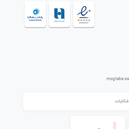
mogtaba.sa
 شکایات