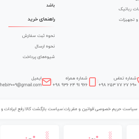
باشد
ات رباتیک
راهنمای خرید
ر و تجهیزات
نحوه ثبت سفارش
نحوه ارسال
شیوه‌های پرداخت
شماره تماس
شماره همراه
ایمیل
|
|
hebi2009@gmail.com
+98 936 24 91 966
+98 253 77 27 690
سیاست حریم خصوصی
|
قوانین و مقررات
|
سیاست بازگشت کالا
|
رفع ایرادات و