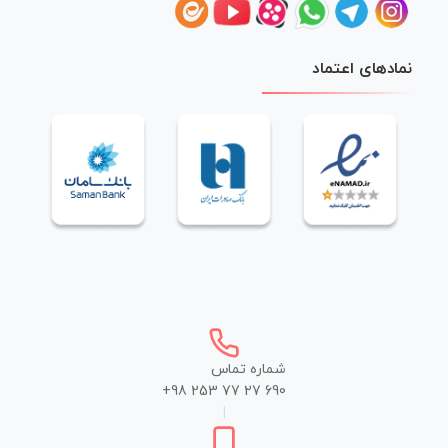
نمادهای اعتماد
شماره تماس
+98 253 77 27 690
|