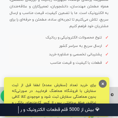
همراه مطمئن مهندسان، دانشجویان، تعمیرکاران و علاقه‌مندان
به الکترونیک است. ما با تضمین کیفیت، قیمت مناسب و ارسال
سریع، تلاش می‌کنیم تا تجربه‌ای ساده، مطمئن و حرفه‌ای را برای
مشتریان خود فراهم کنیم.
تنوع محصولات الکترونیکی و رباتیک
ارسال سریع به سراسر کشور
پشتیبانی تخصصی و مشاوره خرید
قطعات با کیفیت و قیمت مناسب
×
برای خرید تعداد (سفارش عمده) لطفا قبل از ثبت
سفارش با فروشگاه هماهنگ فرمایید. در صورتی‌که
© تمامی حقوق برای فروشگاه تخصصی قم الکترونیک محفوظ می‌باشد.
بدون هماهنگی سفارش ثبت شود و موجودی کالا کافی
نباشد، مبلغ پرداختی پس از کسر کارمزدهای بانکی و
مالیاتی به حساب شما بازگشت داده خواهد شد.
💎 بیش از 5000 قلم قطعات الکترونیک و رباتیک