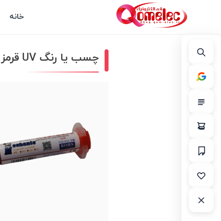
خانه
چسب یا رنگ UV قرمز