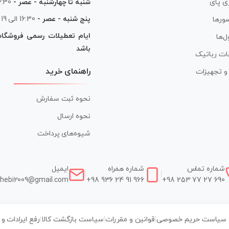
شنبه تا چهارشنبه - عصر -
16:30 الی
ی پای
پنج شنبه - عصر -
16:30 الی 19
ورها
ایام تعطیلات رسمی فروشگا
ل‌ها
باشد
ات رباتیک
راهنمای خرید
ر و تجهیزات
نحوه ثبت سفارش
نحوه ارسال
شیوه‌های پرداخت
شماره تماس
شماره همراه
ایمیل
|
|
hebi2009@gmail.com
+98 936 24 91 966
+98 253 77 27 690
سیاست حریم خصوصی
|
قوانین و مقررات
|
سیاست بازگشت کالا
|
رفع ایرادات و