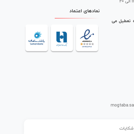
 20
نمادهای اعتماد
ه تعطیل می
mogtaba.sa
 شکایات