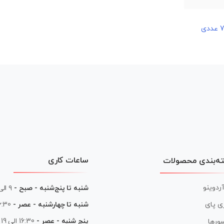
ساعات کاری
ه‌بندی محصولات
آردوینو
شنبه تا پنج‌شنبه - صبح -
۹ الی ۱۳
شنبه تا چهارشنبه - عصر -
16:30 الی
ی پای
پنج شنبه - عصر -
16:30 الی 19
ورها