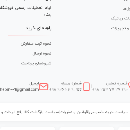
ایام تعطیلات رسمی فروشگا
ل‌ها
باشد
ات رباتیک
راهنمای خرید
ر و تجهیزات
نحوه ثبت سفارش
نحوه ارسال
شیوه‌های پرداخت
شماره تماس
شماره همراه
ایمیل
|
|
hebi2009@gmail.com
+98 936 24 91 966
+98 253 77 27 690
سیاست حریم خصوصی
|
قوانین و مقررات
|
سیاست بازگشت کالا
|
رفع ایرادات و