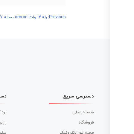
راهبری
Previous:
رله 12 ولت omron بسته 77 عددی
نوشته
دسترسی سریع
دست
صفحه اصلی
برد 
فروشگاه
رزبر
مجله قم الکترونیک
سنس