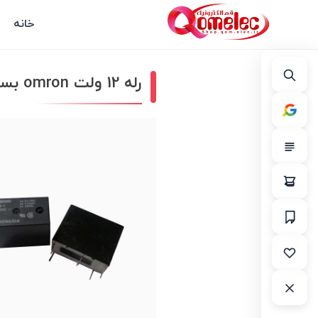
خانه
رله 12 ولت omron بسته 77 عددی