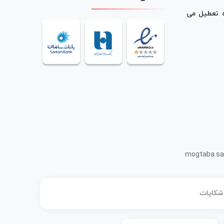
ه تعطیل می
mogtaba.sa
 شکایات