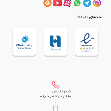
نمادهای اعتماد
شماره تماس
+98 253 77 27 690
|