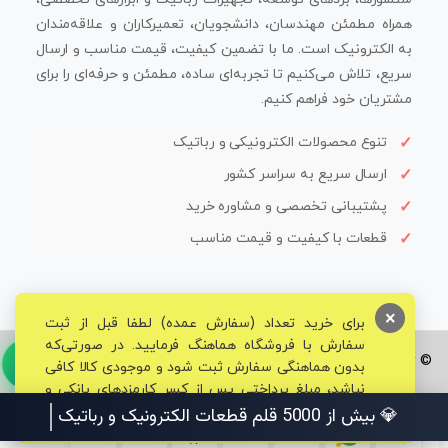
همراه مطمئن مهندسان، دانشجویان، تعمیرکاران و علاقه‌مندان
به الکترونیک است. ما با تضمین کیفیت، قیمت مناسب و ارسال
سریع، تلاش می‌کنیم تا تجربه‌ای ساده، مطمئن و حرفه‌ای را برای
مشتریان خود فراهم کنیم.
تنوع محصولات الکترونیکی و رباتیک
ارسال سریع به سراسر کشور
پشتیبانی تخصصی و مشاوره خرید
قطعات با کیفیت و قیمت مناسب
×
برای خرید تعداد (سفارش عمده) لطفا قبل از ثبت
سفارش با فروشگاه هماهنگ فرمایید. در صورتی‌که
© تمامی حقوق برای فروشگاه تخصصی قم الکترونیک محفوظ می‌باشد.
بدون هماهنگی سفارش ثبت شود و موجودی کالا کافی
نباشد، مبلغ پرداختی پس از کسر کارمزدهای بانکی و
مالیاتی به حساب شما بازگشت داده خواهد شد.
💎 بیش از 5000 قلم قطعات الکترونیک و رباتیک