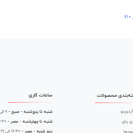
V
ساعات کاری
ه‌بندی محصولات
آردوینو
شنبه تا پنج‌شنبه - صبح -
۹ الی ۱۳
شنبه تا چهارشنبه - عصر -
16:30 الی
ی پای
پنج شنبه - عصر -
16:30 الی 19
ورها