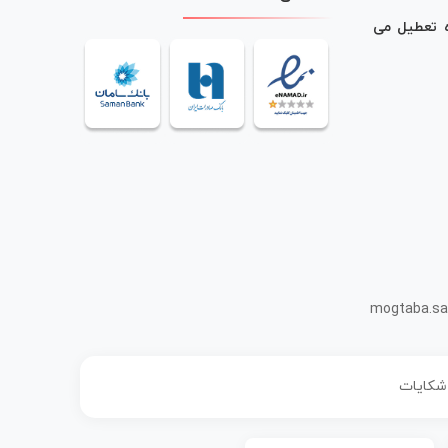
ه تعطیل می
mogtaba.sa
 شکایات