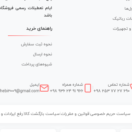
ایام تعطیلات رسمی فروشگا
ل‌ها
باشد
ات رباتیک
راهنمای خرید
ر و تجهیزات
نحوه ثبت سفارش
نحوه ارسال
شیوه‌های پرداخت
شماره تماس
شماره همراه
ایمیل
|
|
hebi2009@gmail.com
+98 936 24 91 966
+98 253 77 27 690
سیاست حریم خصوصی
|
قوانین و مقررات
|
سیاست بازگشت کالا
|
رفع ایرادات و