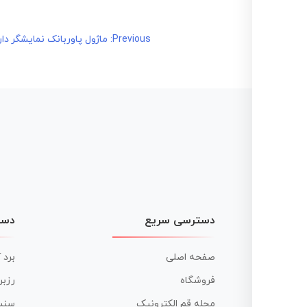
راهبری
Previous:
ماژول پاوربانک نمایشگر دار 1.0
نوشته
دسترسی سریع
دست
صفحه اصلی
برد 
فروشگاه
رزبر
مجله قم الکترونیک
سنس