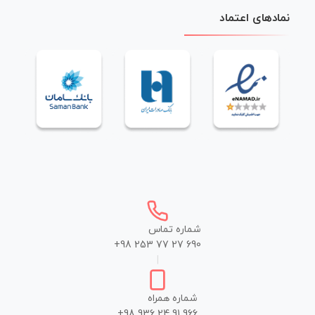
نمادهای اعتماد
شماره تماس
+98 253 77 27 690
|
شماره همراه
+98 936 24 91 966