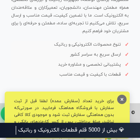
همراه مطمئن مهندسان، دانشجویان، تعمیرکاران و علاقه‌مندان
به الکترونیک است. ما با تضمین کیفیت، قیمت مناسب و ارسال
سریع، تلاش می‌کنیم تا تجربه‌ای ساده، مطمئن و حرفه‌ای را برای
مشتریان خود فراهم کنیم.
تنوع محصولات الکترونیکی و رباتیک
ارسال سریع به سراسر کشور
پشتیبانی تخصصی و مشاوره خرید
قطعات با کیفیت و قیمت مناسب
×
برای خرید تعداد (سفارش عمده) لطفا قبل از ثبت
سفارش با فروشگاه هماهنگ فرمایید. در صورتی‌که
© تمامی حقوق برای فروشگاه تخصصی قم الکترونیک محفوظ می‌باشد.
بدون هماهنگی سفارش ثبت شود و موجودی کالا کافی
نباشد، مبلغ پرداختی پس از کسر کارمزدهای بانکی و
مالیاتی به حساب شما بازگشت داده خواهد شد.
💎 بیش از 5000 قلم قطعات الکترونیک و رباتیک