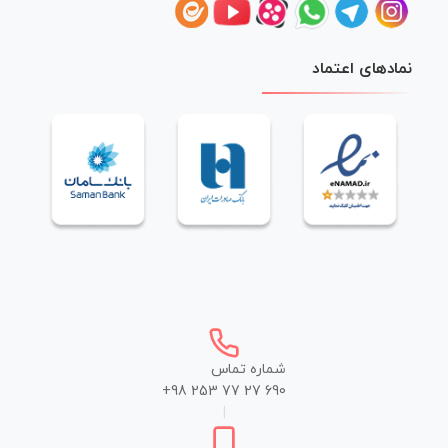
نمادهای اعتماد
شماره تماس
+98 253 77 27 690
|