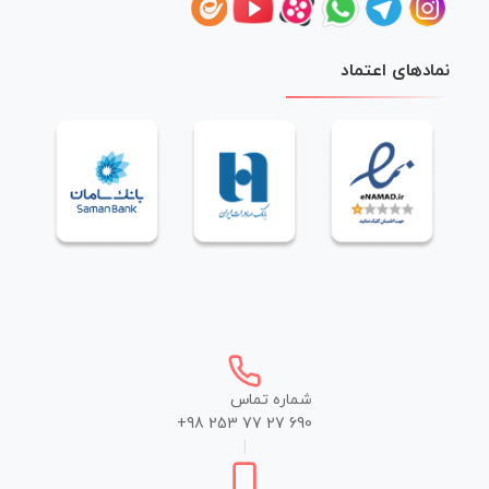
نمادهای اعتماد
شماره تماس
+98 253 77 27 690
|