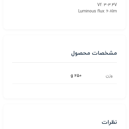
Vf: 3-3.4V
Luminous flux
: 6-8lm
مشخصات محصول
وزن
250 g
نظرات