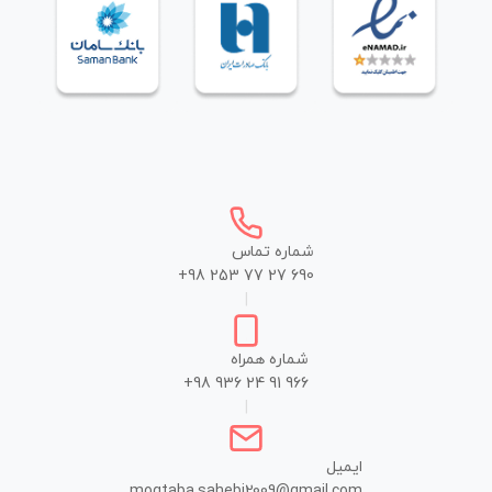
شماره تماس
+98 253 77 27 690
|
شماره همراه
+98 936 24 91 966
|
ایمیل
mogtaba.sahebi2009@gmail.com