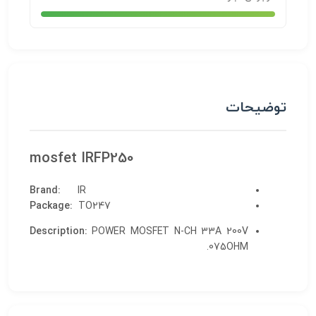
توضیحات
mosfet IRFP250
Brand
:
IR
Package
:
TO247
Description
:
POWER MOSFET N-CH 33A 200V
.075OHM