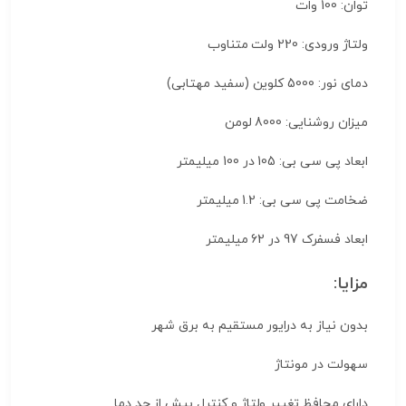
توان: 100 وات
ولتاژ ورودی: 220 ولت متناوب
دمای نور: 5000 کلوین (سفید مهتابی)
میزان روشنایی: 8000 لومن
ابعاد پی سی بی: 105 در 100 میلیمتر
ضخامت پی سی بی: 1.2 میلیمتر
ابعاد فسفرک 97 در 62 میلیمتر
مزایا:
بدون نیاز به درایور مستقیم به برق شهر
سهولت در مونتاژ
دارای محافظ تغییر ولتاژ و کنترل بیش از حد دما