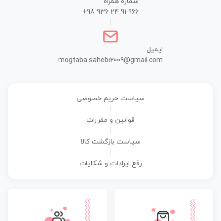
شماره همراه
+98 936 24 91 966
|
ایمیل
mogtaba.sahebi2009@gmail.com
سیاست حریم خصوصی
|
قوانین و مقررات
|
سیاست بازگشت کالا
|
رفع ایرادات و شکایات