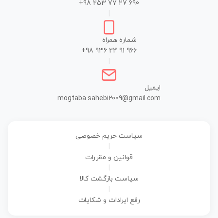
+98 253 77 27 690
|
شماره همراه
+98 936 24 91 966
|
ایمیل
mogtaba.sahebi2009@gmail.com
سیاست حریم خصوصی
|
قوانین و مقررات
|
سیاست بازگشت کالا
|
رفع ایرادات و شکایات