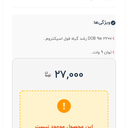
ویژگی‌ها:
DOB 9w 220v رشد گیاه فول اسپکتروم...
توان 9 وات...
27,000
این محصول موجود نیست