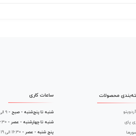
ساعات کاری
ه‌بندی محصولات
آردوینو
شنبه تا پنج‌شنبه - صبح -
۹ الی ۱۳
شنبه تا چهارشنبه - عصر -
16:30 الی
ی پای
پنج شنبه - عصر -
16:30 الی 19
ورها