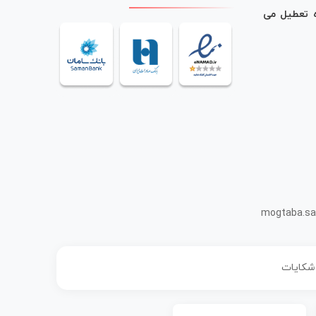
ه تعطیل می
mogtaba.sa
 شکایات