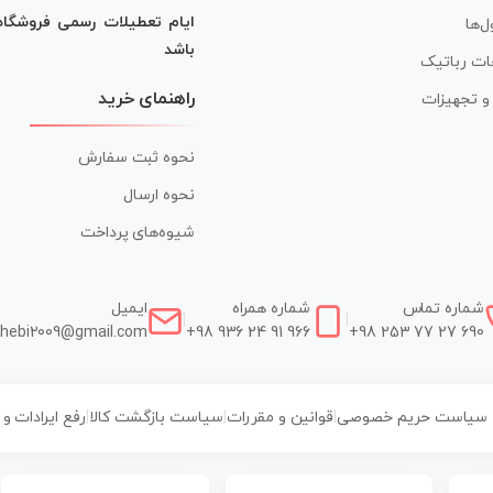
ایام تعطیلات رسمی فروشگا
ل‌ها
باشد
ات رباتیک
راهنمای خرید
ر و تجهیزات
نحوه ثبت سفارش
نحوه ارسال
شیوه‌های پرداخت
شماره تماس
شماره همراه
ایمیل
|
|
hebi2009@gmail.com
+98 936 24 91 966
+98 253 77 27 690
سیاست حریم خصوصی
|
قوانین و مقررات
|
سیاست بازگشت کالا
|
رفع ایرادات و