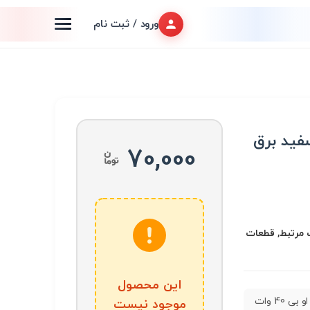
ورود / ثبت نام
 40 وات سفید برق
70,000
 تجهیزات مرتبط, قطعات
این محصول
DOB دی او بی 40 وات
موجود نیست