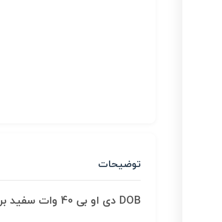
توضیحات
DOB دی او بی 40 وات سفید برق مستقیم ۲۲۰ ولت