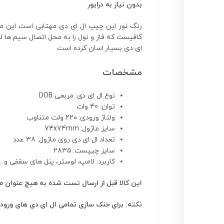
بدون نیاز به درایور
رنگ نور این چیپ ال ای دی مهتابی است این مدل
ای دی بسیار اسان کرده است.
مشخصات
نوع ال ای دی: مربعی DOB
توان: 40 وات
ولتاژ ورودی: ۲۲۰ ولت متناوب
سایز ماژول: 74x74mm
تعداد ال ای دی روی ماژول: 38 عدد
سایز چیپست: ۲۸۳۵
کاربرد: لامپ، لوستر، پنل های سقفی و 
این کالا قبل از ارسال تست شده به هیچ عنوان م
نکته: برای خنک سازی تمامی ال ای دی های ورودی ۲۲۰ ولت وجود هیت سینک آلومینیوم و خمیر سیلیکون الزامی