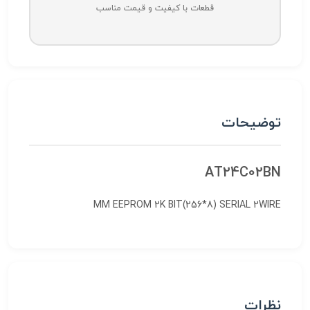
قطعات با کیفیت و قیمت مناسب
توضیحات
AT24C02BN
MM EEPROM 2K BIT(256*8) SERIAL 2WIRE
نظرات