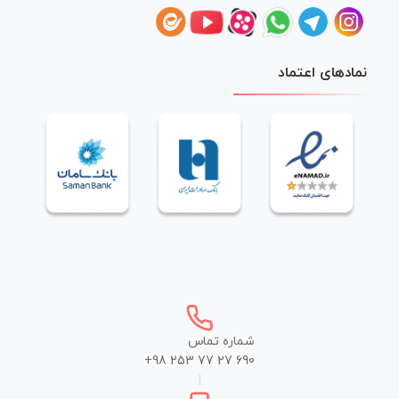
نمادهای اعتماد
شماره تماس
+98 253 77 27 690
|