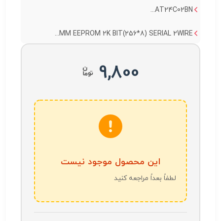
AT24C02BN...
MM EEPROM 2K BIT(256*8) SERIAL 2WIRE...
9,800
این محصول موجود نیست
لطفاً بعداً مراجعه کنید