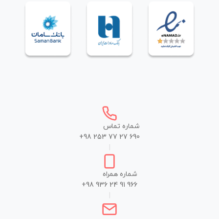
شماره تماس
+98 253 77 27 690
|
شماره همراه
+98 936 24 91 966
|