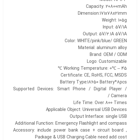
Capacity: 20800mAh
Dimension:171x78x21mm
Weight: 105g
Input: 5V/1A
Output: 5V/2.1A 5V/1A
Color: WHITE/pink/blue/ GREEN
Material: aluminum alloy
Brand: OEM / ODM
Logo: Customizable
Working Temperature: 0℃ – 45 ℃
Certificate: CE, RoHS, FCC, MSDS
Battery Type:18650 Battery*8pcs
Supported Devices: Smart Phone / Digital Player /
Camera /
Life Time: Over 800 Times
Applicable Object: Universal USB Devices
Output Interface: single USB
Additional Function: Emergency Flashlight and compass
Accessory: include power bank case + circuit board ,
Package & USB Charging Cable need add cost