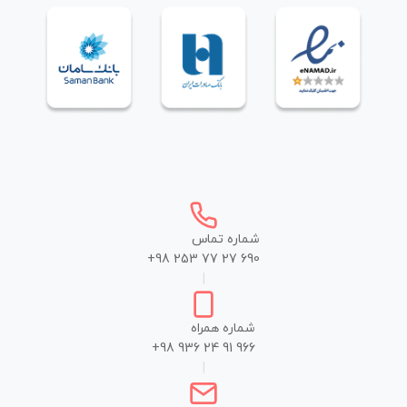
شماره تماس
+98 253 77 27 690
|
شماره همراه
+98 936 24 91 966
|