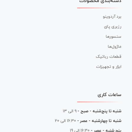
دسته‌بندی محصولات
برد آردوینو
رزبری پای
سنسورها
ماژول‌ها
قطعات رباتیک
ابزار و تجهیزات
ساعات کاری
شنبه تا پنج‌شنبه - صبح -
۹ الی ۱۳
شنبه تا چهارشنبه - عصر -
16:30 الی 20
پنج شنبه - عصر -
16:30 الی 19