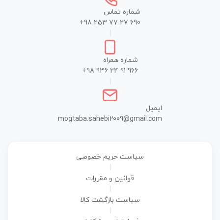
شماره تماس
+98 253 77 27 690
|
شماره همراه
+98 936 24 91 966
|
ایمیل
mogtaba.sahebi2009@gmail.com
سیاست حریم خصوصی
|
قوانین و مقررات
|
سیاست بازگشت کالا
|