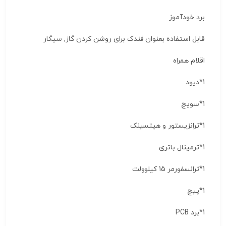
برد خودآموز
قابل استفاده بعنوان فندک برای روشن کردن گاز, سیگار
اقلام همراه
1*دیود
1*سویچ
1*ترانزیستور و هیتسینک
1*ترمینال باتری
1*ترانسفورمر 15 کیلوولت
1*پیچ
1*برد PCB