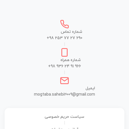
شماره تماس
+98 253 77 27 690
|
شماره همراه
+98 936 24 91 966
|
ایمیل
mogtaba.sahebi2009@gmail.com
سیاست حریم خصوصی
|