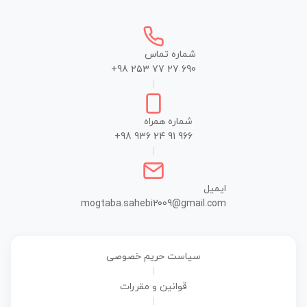
شماره تماس
+98 253 77 27 690
|
شماره همراه
+98 936 24 91 966
|
ایمیل
mogtaba.sahebi2009@gmail.com
سیاست حریم خصوصی
|
قوانین و مقررات
|