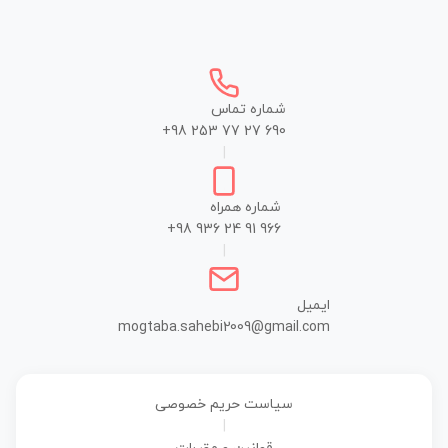
شماره تماس
+98 253 77 27 690
|
شماره همراه
+98 936 24 91 966
|
ایمیل
mogtaba.sahebi2009@gmail.com
سیاست حریم خصوصی
|