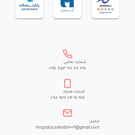
شماره تماس
+98 253 77 27 690
|
شماره همراه
+98 936 24 91 966
|
ایمیل
mogtaba.sahebi2009@gmail.com