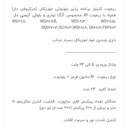
ریموت کنترلر برنامه پذیر بلوتوثی موزیکال (میکروفن دار)
همراه با ریموت IR، مخصوص LED نواری و بلوکی
آیسی دار
WS2811, WS2812B, WS2813, WS2815,
SM16703,SG1903,WS2818, SK6812,FW1903
داری چندین مود موزیکال بسیار جذاب
————————————–
ولتاژ ورودی: 5 الی 24 ولت
نوع ریموت : IR مادون قرمز + بلوتوث
تعداد کلید : 24 عدد
حداکثر تعداد پیکسل قابل ساپورت :قابلیت کنترل ماکزیمم 10
متر و بیش از 200 پیکسل (600 عدد ال ای دی)
کنترل شدت نور و سرعت افکت