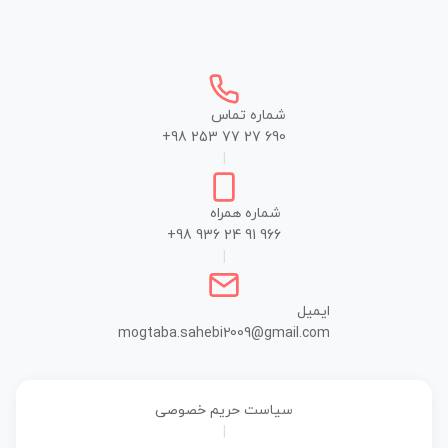
شماره تماس
+98 253 77 27 690
|
شماره همراه
+98 936 24 91 966
|
ایمیل
mogtaba.sahebi2009@gmail.com
سیاست حریم خصوصی
|