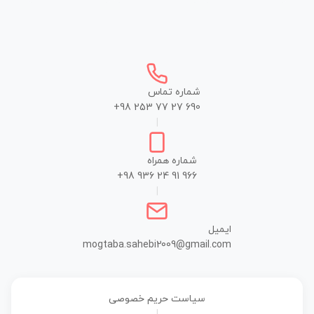
شماره تماس
+98 253 77 27 690
|
شماره همراه
+98 936 24 91 966
|
ایمیل
mogtaba.sahebi2009@gmail.com
سیاست حریم خصوصی