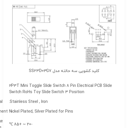
لید کشویی سه حالته مدل SS23D03G7
2P3T Mini Toggle Slide Switch 8 Pin Electrical P
Name
Switch RoHs Toy Slide Switch 3 Position
Housing Material
Stainless Steel , Iron.
Surface Treatment
Nickel Plated, Silver Plated for Pins
Applicable Range
-20 ~ +85 ℃
of Temperature