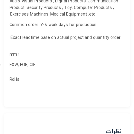
Audio-Visual Products , Digital Products ,Commu
Appliance
Product ,Security Products , Toy, Computer Prod
Exercises Machines ,Medical Equipment .etc.
Common order: 7-8 work days for production
Delivery
Exact leadtime base on actual project and quanti
Travel
2 mm
Terms of Trade
EXW, FOB, CIF
RoHs
Invarimental