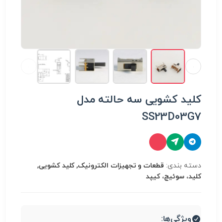
شویی سه حالته مدل
SS23
:
قطعات و تجهیزات الکترونیک, کلید کشویی,
چ، کیپد
ها: