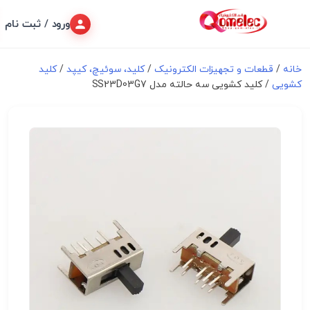
ورود / ثبت نام
تجهیزات الکترونیک
/
کلید، سوئیچ، کیپد
/
کلید
یی سه حالته مدل SS23D03G7