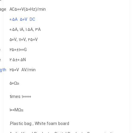
Withstand Voltage
AC500V(50Hz)/min
Rated Load
0.5A 50V DC
Rated Current
0.5A, 1A, 1.5A, 3A
Rated Voltage
50V, 110V, 250V
Actuating Force
250±100G
Operating Force
2.5±0.5N
Dielectric Strength
250V AV/min
Contact
≤50Ω
Resistance
Life
10000 times
Insulation
≥100MΩ
Resistance
Packing
Plastic bag , White foam board.