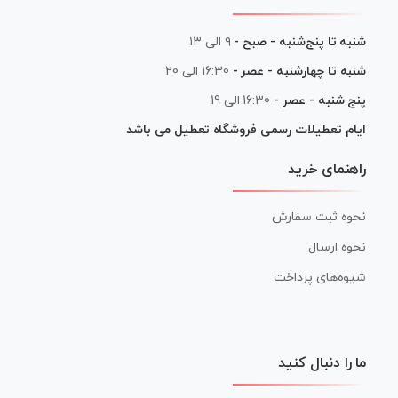
‌شنبه - صبح -
۹ الی ۱۳
رشنبه - عصر -
16:30 الی 20
 عصر -
16:30 الی 19
ات رسمی فروشگاه تعطیل می باشد
ید
سفارش
رداخت
 کنید