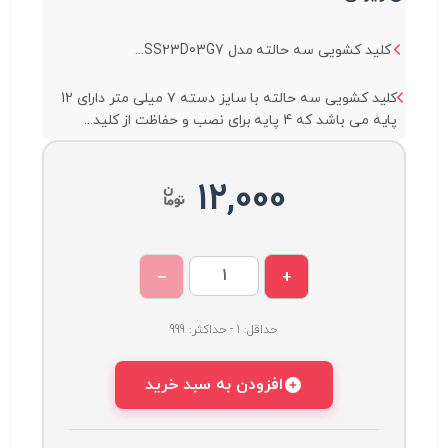
 سه حالته مدل SS23D03G7...
کلید کشویی سه حالته با سایز دسته ۷ میلی متر دارای 12
ای نصب و حفاظت از کلید...
12,000
−
+
حداقل: 1 - حداکثر: 999
افزودن به سبد خرید