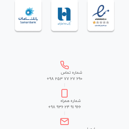
شماره تماس
+98 253 77 27 690
|
شماره همراه
+98 936 24 91 966
|