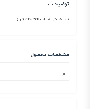
توضیحات
کلید شستی ضد آب PBS-33B (زرد)
مشخصات محصول
وزن