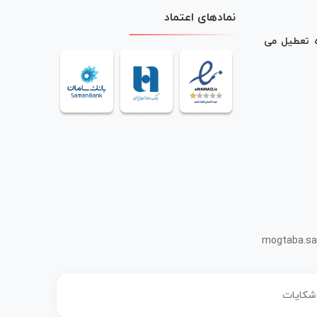
نمادهای اعتماد
ه تعطیل می
mogtaba.sa
 شکایات