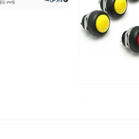
PBS-33B (زرد).