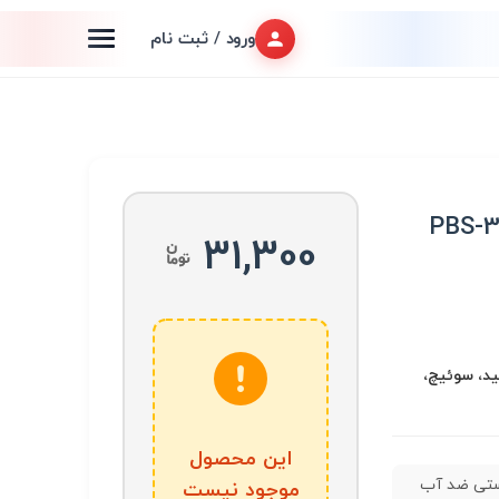
ورود / ثبت نام
ی ضد آب PBS-33B
31,300
ید، سوئیچ،
این محصول
تی ضد آب
موجود نیست