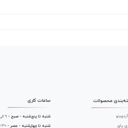
ساعات کاری
ه‌بندی محصولات
آردوینو
شنبه تا پنج‌شنبه - صبح -
۹ الی ۱۳
شنبه تا چهارشنبه - عصر -
16:30 الی
ی پای