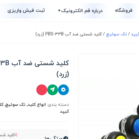
فروشگاه
ثبت فیش واریزی
درباره قم الکترونیک
▼
یپد
/
تک سوئیچ
/ کلید شستی ضد آب PBS-33B (زرد)
کلید شست
(زرد)
دسته بندی:
انواع کلید, تک سوئیچ, کل
کیپد
کلید شس
ویژگی‌ها: