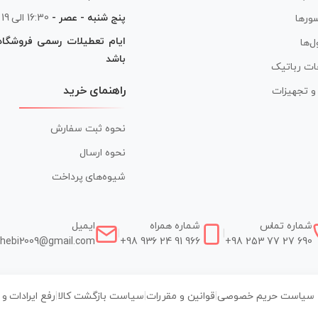
پنج شنبه - عصر -
16:30 الی 19
ورها
ایام تعطیلات رسمی فروشگا
ل‌ها
باشد
ات رباتیک
راهنمای خرید
ر و تجهیزات
نحوه ثبت سفارش
نحوه ارسال
شیوه‌های پرداخت
شماره تماس
شماره همراه
ایمیل
|
|
hebi2009@gmail.com
+98 936 24 91 966
+98 253 77 27 690
سیاست حریم خصوصی
|
قوانین و مقررات
|
سیاست بازگشت کالا
|
رفع ایرادات و