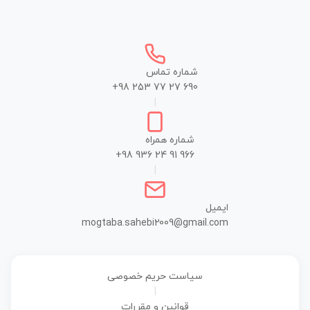
شماره تماس
+98 253 77 27 690
|
شماره همراه
+98 936 24 91 966
|
ایمیل
mogtaba.sahebi2009@gmail.com
سیاست حریم خصوصی
|
قوانین و مقررات