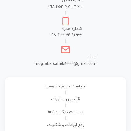
شماره تماس
+98 253 77 27 690
|
شماره همراه
+98 936 24 91 966
|
ایمیل
mogtaba.sahebi2009@gmail.com
سیاست حریم خصوصی
|
قوانین و مقررات
|
سیاست بازگشت کالا
|
رفع ایرادات و شکایات