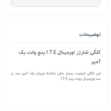
توضیحات
کلگی شارژر اورجینال I.T.E پنج ولت یک
آمپر
این کلگی کیفیت بسیار عالی داشته جریان یک آمپر صد در
صد اورجینال بوده برند I.T.E