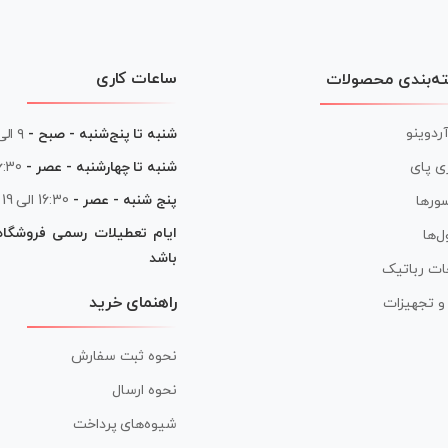
ساعات کاری
ه‌بندی محصولات
آردوینو
شنبه تا پنج‌شنبه - صبح -
۹ الی ۱۳
شنبه تا چهارشنبه - عصر -
16:30 الی
ی پای
پنج شنبه - عصر -
16:30 الی 19
ورها
ایام تعطیلات رسمی فروشگا
ل‌ها
باشد
ات رباتیک
راهنمای خرید
ر و تجهیزات
نحوه ثبت سفارش
نحوه ارسال
شیوه‌های پرداخت