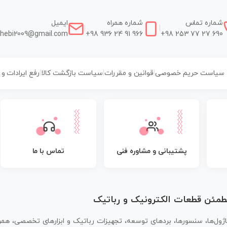
شماره تماس
شماره همراه
ایمیل
|
|
hebi2009@gmail.com
+98 936 24 91 966
+98 253 77 27 690
سیاست حریم خصوصی
|
قوانین و مقررات
|
سیاست بازگشت کالا
|
رفع ایرادات و
پشتیبانی و مشاوره فنی
تماس با ما
مطمئن قطعات الکترونیک و رباتیک
اژول‌ها، سنسورها، بردهای توسعه، تجهیزات رباتیک و ابزارهای تخصصی، همر