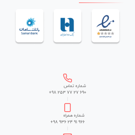
شماره تماس
+98 253 77 27 690
|
شماره همراه
+98 936 24 91 966
|