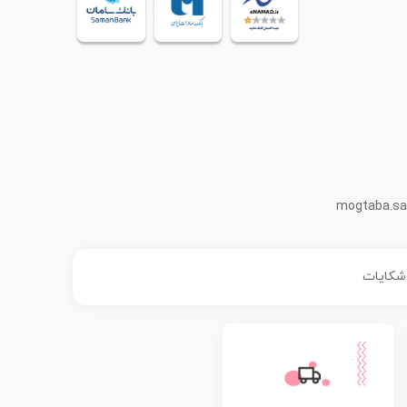
mogtaba.sa
 شکایات