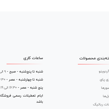
ساعات کاری
ه‌بندی محصولات
آردوینو
شنبه تا پنج‌شنبه - صبح -
۹ الی ۱۳
شنبه تا چهارشنبه - عصر -
16:30 الی
ی پای
پنج شنبه - عصر -
16:30 الی 19
ورها
ایام تعطیلات رسمی فروشگا
ل‌ها
باشد
ات رباتیک