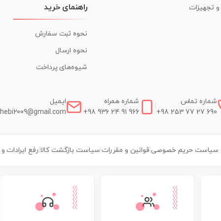
راهنمای خرید
ر و تجهیزات
نحوه ثبت سفارش
نحوه ارسال
شیوه‌های پرداخت
شماره تماس
شماره همراه
ایمیل
|
|
hebi2009@gmail.com
+98 936 24 91 966
+98 253 77 27 690
سیاست حریم خصوصی
|
قوانین و مقررات
|
سیاست بازگشت کالا
|
رفع ایرادات و