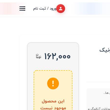
ورود / ثبت نام
ونیک
162,000
ا...
این محصول
موجود نیست
دارات آنالوگ و