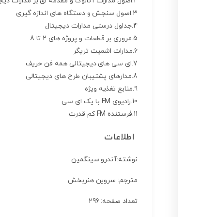
2.اصول مدارات آنالوگ و مقدمه ای بر مدارات دیجیتال
3.اصول سنجش و دستگاه های اندازه گیری
4.جداول درستی مدارات دیجیتال
5.مروری بر قطعات و پروژه های 2 تا 8
6.مدارات اشمیت تریگر
7.ای سی های دیجیتالی همه فن حریف
8.مدارهای پشتیبان طرح های دیجیتالی
9.منابع تغذیه ویژه
10.رادیوی FM با یک ای سی
11.فرستنده FM کم قدرت
اطلاعات
نوشته:آندرو سینگمین
مترجم: سروین هنربخش
تعداد صفحه: 296