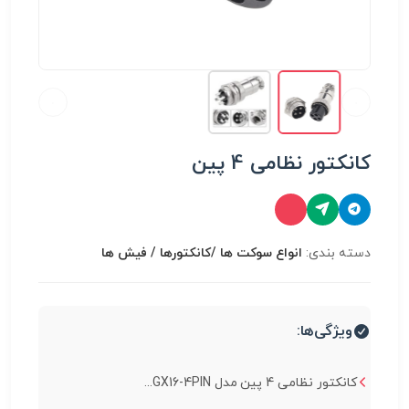
کانکتور نظامی 4 پین
دسته بندی:
انواع سوكت ها /کانکتورها / فیش ها
ویژگی‌ها:
کانکتور نظامی 4 پین مدل GX16-4PIN...