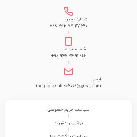
شماره تماس
+98 253 77 27 690
|
شماره همراه
+98 936 24 91 966
|
ایمیل
mogtaba.sahebi2009@gmail.com
سیاست حریم خصوصی
|
قوانین و مقررات
|
سیاست بازگشت کالا