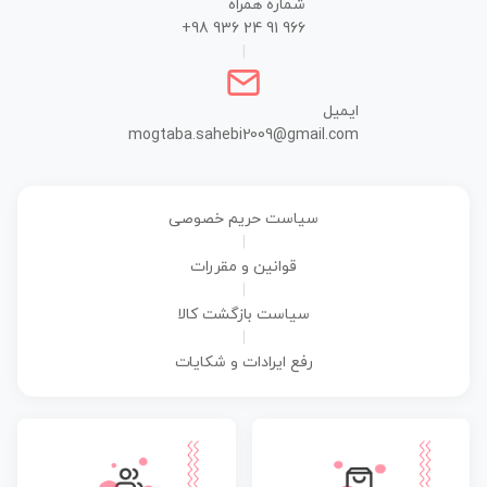
شماره همراه
+98 936 24 91 966
|
ایمیل
mogtaba.sahebi2009@gmail.com
سیاست حریم خصوصی
|
قوانین و مقررات
|
سیاست بازگشت کالا
|
رفع ایرادات و شکایات