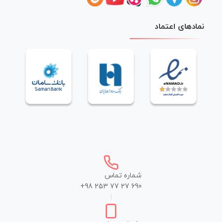
نمادهای اعتماد
شماره تماس
+98 253 77 27 690
|