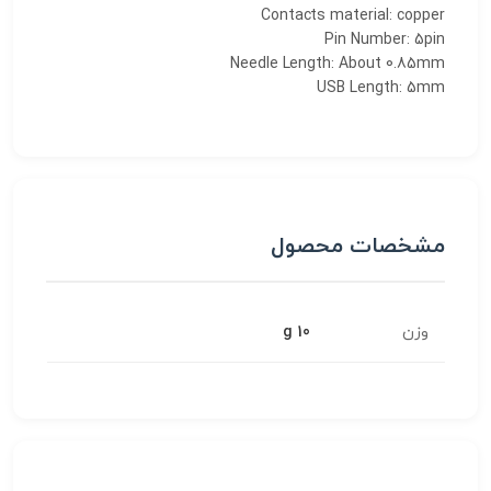
Contacts material: copper
Pin Number: 5pin
Needle Length: About 0.85mm
USB Length: 5mm
مشخصات محصول
وزن
10 g