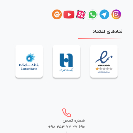
نمادهای اعتماد
شماره تماس
+98 253 77 27 690