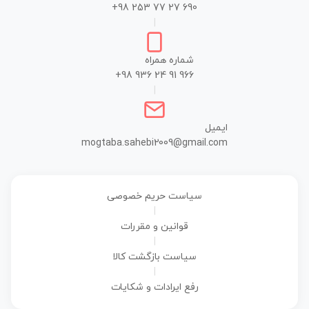
+98 253 77 27 690
|
شماره همراه
+98 936 24 91 966
|
ایمیل
mogtaba.sahebi2009@gmail.com
سیاست حریم خصوصی
|
قوانین و مقررات
|
سیاست بازگشت کالا
|
رفع ایرادات و شکایات