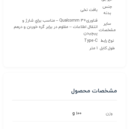
جنس
بافت نخی
بدنه
فناوری+3 Qualcomm – مناسب براي شارژ و
سایر
انتقال اطلاعات – مقاوم در برابر گره خوردن و درهم
مشخصات
پيچيدن
نوع رابط
Type-C
طول کابل
1 متر
مشخصات محصول
وزن
100 g