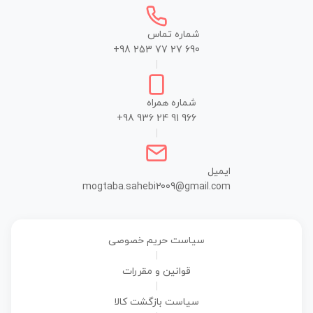
شماره تماس
+98 253 77 27 690
|
شماره همراه
+98 936 24 91 966
|
ایمیل
mogtaba.sahebi2009@gmail.com
سیاست حریم خصوصی
|
قوانین و مقررات
|
سیاست بازگشت کالا