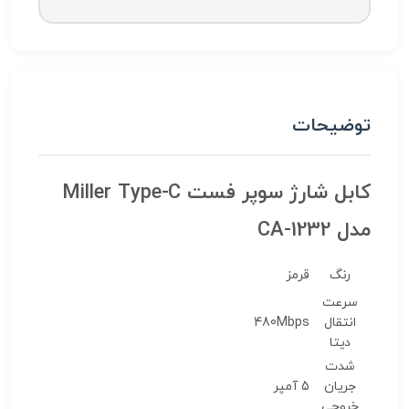
توضیحات
کابل شارژ سوپر فست Miller Type-C
مدل CA-1232
رنگ
قرمز
سرعت
انتقال
480Mbps
دیتا
شدت
جریان
5 آمپر
خروجی