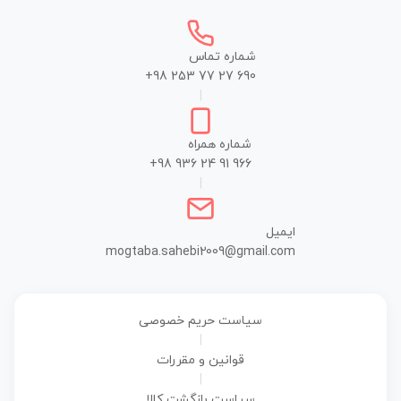
شماره تماس
+98 253 77 27 690
|
شماره همراه
+98 936 24 91 966
|
ایمیل
mogtaba.sahebi2009@gmail.com
سیاست حریم خصوصی
|
قوانین و مقررات
|
سیاست بازگشت کالا