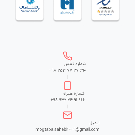
شماره تماس
+98 253 77 27 690
|
شماره همراه
+98 936 24 91 966
|
ایمیل
mogtaba.sahebi2009@gmail.com