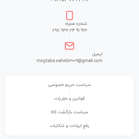
+98 253 77 27 690
|
شماره همراه
+98 936 24 91 966
|
ایمیل
mogtaba.sahebi2009@gmail.com
سیاست حریم خصوصی
|
قوانین و مقررات
|
سیاست بازگشت کالا
|
رفع ایرادات و شکایات