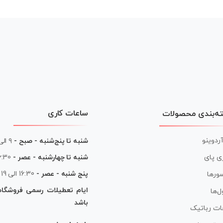
ساعات کاری
ه‌بندی محصولات
آردوینو
شنبه تا پنج‌شنبه - صبح -
۹ الی ۱۳
شنبه تا چهارشنبه - عصر -
16:30 الی
ی پای
پنج شنبه - عصر -
16:30 الی 19
ورها
ایام تعطیلات رسمی فروشگا
ل‌ها
باشد
ات رباتیک