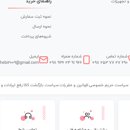
راهنمای خرید
ر و تجهیزات
نحوه ثبت سفارش
نحوه ارسال
شیوه‌های پرداخت
شماره تماس
شماره همراه
ایمیل
|
|
hebi2009@gmail.com
+98 936 24 91 966
+98 253 77 27 690
سیاست حریم خصوصی
|
قوانین و مقررات
|
سیاست بازگشت کالا
|
رفع ایرادات و
پشتیبانی و مشاوره فنی
تماس با ما