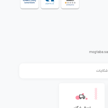
mogtaba.sa
 شکایات
ارسال رایگان