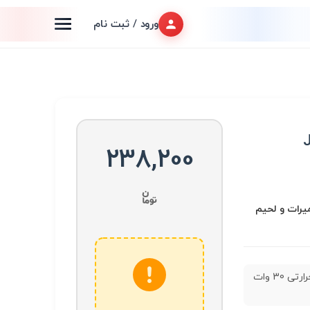
ورود / ثبت نام
238,200
عميرات و لحیم
چسب حرارتی 30 وات