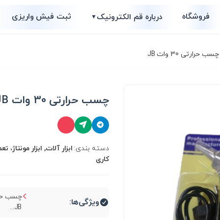
فروشگاه
ثبت فیش واریزی
درباره قم الکترونیک
▼
سب حرارتی 30 وات JB
چسب حرارتی 30 وات JB
دسته بندی:
ابزار آلات, ابزار مونتاژ، ت
کاری
ویژگی‌ها:
JB...