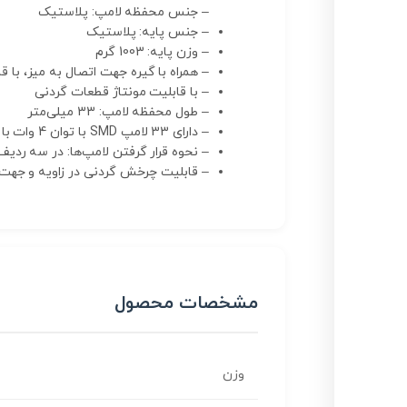
– جنس محفظه لامپ: پلاستیک
– جنس پایه: پلاستیک
– وزن پایه: 1003 گرم
– همراه با گیره جهت اتصال به میز، با
– با قابلیت مونتاژ قطعات گردنی
– طول محفظه لامپ: 33 میلی‌متر
– دارای 33 لامپ SMD با توان 4 وات با نوردهی برابر با لامپ رشته‌ای 66 وات
– نحوه قرار گرفتن لامپ‌ها: در سه ردیف 11 تایی به صورت، ردیف اول و سوم دارای لامپ‌های تماما مهتابی و ردیف وسط به صورت ترکیبی (یکی در میان) آفتابی و مه
– قابلیت چرخش گردنی در زاویه و جهت 
مشخصات محصول
وزن