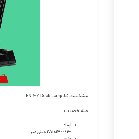
مشخصات کالا
EN-107 Desk Lamp
مشخصات
ابعاد
175x130x620 میلی‌متر
وزن