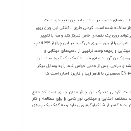
دقت عامل اصلی رسیدن به نتیجه‌ی خوب در طراحی و نقشه‌کشی است. استفاده از یک چراغ مطالعه‌ی باکیفیت مثل «EN-107A» از راه‌های مناسب رسیدن به چنین نتیجه‌ای است.
شم ما با کار مداوم آسیب ببیند. بدنه‌ی EN-107A از ترکیب پلاستیک و فلز ساخته شده است. گردنی فلزی الاکلنگی این چراغ روی
ی‌تواند روی یک نقطه‌ی خاص تمرکز کند و هم با تغییر
گاه‌به‌گاه ارتفاع و زاویه‌‌ی گردنی، مانع از خسته‌شدن چشم در اثر تابش یکنواخت نور شود. EN-107A انرژی لازم برای روشن‌شدن لامپش را از برق شهری می‌گیرد. در این چراغ از 33 لامپ
ما مهتابی و ردیف وسط ترکیبی از لامپ‌های مهتابی و
 وصل‌کردن آن به لبه‌ی میز به کمک یک گیره است. این
قشه و طراحی، پس از مدتی حواس شما را به وسایل دیگر
داخل اتاق پرت خواهد کرد. خاموش‌کردن چراغ اصلی و استفاده از چراغ مطالعه، راه خوبی برای حفظ تمرکز است. چراغ مطالعه‌ی EN-107A محصولی با ظاهر زیبا و کاربرد آسان است که
ری کاربردی است. گردنی متحرک این چراغ همان چیزی است که مانع
‌شود.لامپ‌های استفاده‌شده در این محصول از نوع SMD هستند و با دو رنگ مختلف آفتابی و مهتابی نور کافی را برای مطالعه و کار
فراهم می‌کنند. EN-107 دوام طولانی‌مدت خود را مدیون بدنه‌ای است که از ترکیب فلز و پلاستیک محکم ساخته شده است. این بدنه کمتر از 1.5 کیلوگرم وزن دارد و به کمک یک پایه‌ی