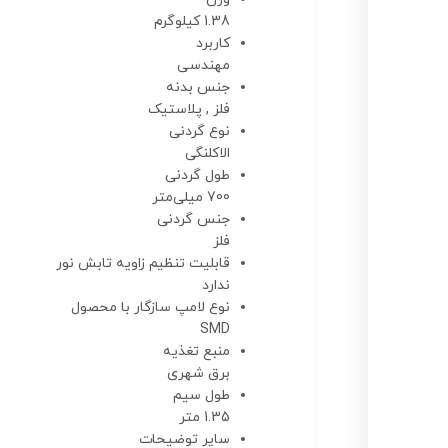
1.38 کیلوگرم
کاربرد
مهندسی
جنس بدنه
فلز , پلاستیک
نوع گردنی
الاکلنگی
طول گردنی
700 میلی‌متر
جنس گردنی
فلز
قابلیت تنظیم زاویه تابش نور
ندارد
نوع لامپ سازگار با محصول
SMD
منبع تغذیه
برق شهری
طول سیم
1.35 متر
سایر توضیحات