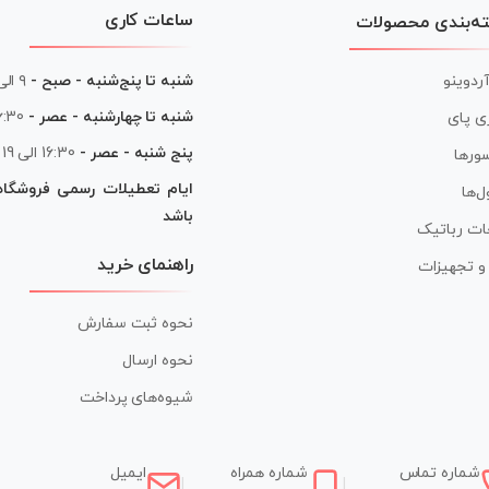
ساعات کاری
ه‌بندی محصولات
آردوینو
شنبه تا پنج‌شنبه - صبح -
۹ الی ۱۳
شنبه تا چهارشنبه - عصر -
16:30 الی
ی پای
پنج شنبه - عصر -
16:30 الی 19
ورها
ایام تعطیلات رسمی فروشگا
ل‌ها
باشد
ات رباتیک
راهنمای خرید
ر و تجهیزات
نحوه ثبت سفارش
نحوه ارسال
شیوه‌های پرداخت
شماره تماس
شماره همراه
ایمیل
|
|