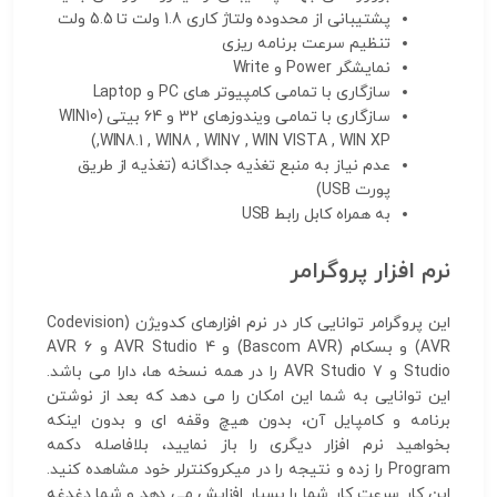
پشتیبانی از محدوده ولتاژ کاری 1.8 ولت تا 5.5 ولت
تنظیم سرعت برنامه ریزی
نمایشگر Power و Write
سازگاری با تمامی کامپیوتر های PC و Laptop
سازگاری با تمامی ویندوزهای 32 و 64 بیتی (WIN10
,WIN8.1 , WIN8 , WIN7 , WIN VISTA , WIN XP)
عدم نیاز به منبع تغذیه جداگانه (تغذیه از طریق
پورت USB)
به همراه کابل رابط USB
نرم افزار پروگرامر
این پروگرامر توانایی کار در نرم افزارهای کدویژن (Codevision
AVR) و بسکام (Bascom AVR) و 4 AVR Studio و 6 AVR
Studio و 7 AVR Studio را در همه نسخه ها، دارا می باشد.
این توانایی به شما این امکان را می دهد که بعد از نوشتن
برنامه و کامپایل آن، بدون هیچ وقفه ای و بدون اینکه
بخواهید نرم افزار دیگری را باز نمایید، بلافاصله دکمه
Program را زده و نتیجه را در میکروکنترلر خود مشاهده کنید.
این کار سرعت کار شما را بسیار افزایش می دهد و شما دغدغه