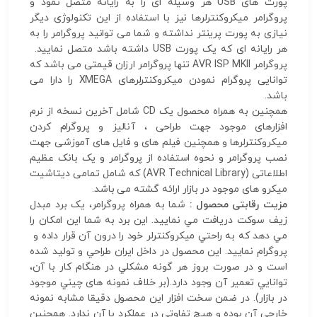
پورت های USB هر وسیله ای را به رایانه متصل نمود و
پروگرامر میکروکنترلرها نیز با استفاده از این تکنولوژی دیگر
نیازی به پورت پرینتر نداشته و شما می توانید پروگرامر را به
هر رایانه ای که یک پورت USB داشته باشد متصل نمایید.
پروگرامر AVR ISP MKII تنها پروگرامر ارزان قیمتی می باشد که
توانایی پروگرام نمودن میکروکنترلرهای XMEGA را دارا می
باشد.
همچنین به همراه محصول یک CD شامل آخرین نسخه از نرم
افزارهای موجود جهت طراحی ، آنالیز و پروگرام کردن
میکروکنترلرها و همچنین فیلم های و فایل های آموزشی جهت
نصب پروگرامر و نحوه استفاده از پروگرامر و یک بانک عظیم
اطلاعاتی (AVR Technical Library) که شامل تمامی دیتاشیت
میکرو های موجود در بازار ارائه گشته می باشد.
مزیت رقابتی محصول :
شما به همراه پروگرامر، يک برد مبدل
زيف سوکت دريافت مي نماييد. اين برد به شما اين امکان را
مي دهد که به راحتي ميکروکنترلر خود را درون آن قرار داده و
پروگرام نماييد. اين محصول در داخل ايران طراحي و توليد شده
است و در صورت بروز هر گونه مشکلي در هنگام کار با آن،
توانايي تعمير آن وجود دارد.(بر خلاف نمونه های چيني موجود
در بازار). در ضمن سخت افزار اين محصول دقيقا مشابه نمونه
خارجي آن بوده و هيچ تفاوتي در عملکرد با آن ندارد. همچنين