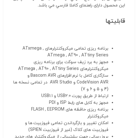
اين محصول دارای راهنمای کاملا فارسي مي باشد.
قابلیتها
برنامه ریزی تمامی میکروکنترلرهای ATxmega ,
ATmega , AT90 , ATtiny Series
مجهز به برد زیف سوکت برای برنامه ریزی
میکروکنترلرهای ATmega , AT90 , ATtiny Series
سازگاری کامل با نرم افزارهای Bascom AVR و
CodeVision AVR و AVR Studio در تمامی نسخه ها
(4 و 5 و 6 و 7)
ارتباط از طریق پورت USB2.0 و USB1.1
مجهز به کابل های رابط ISP و PDI
برنامه ریزی حافظه های FLASH , EEPROM
میکروکنترلر
امکان تغییر و بازگرداندن تمامی فیوزبیت ها و
فیوزبیت های کلاک (غیر از فیوزبیت SPIEN)
بروزرسانی جهت پشتیبانی از میکروکنترلر های جدید