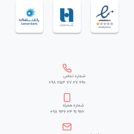
شماره تماس
+98 253 77 27 690
|
شماره همراه
+98 936 24 91 966
|